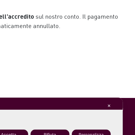
ell’accredito
sul nostro conto. Il pagamento
omaticamente annullato.
✕
Accetta
Rifiuta
Personalizza