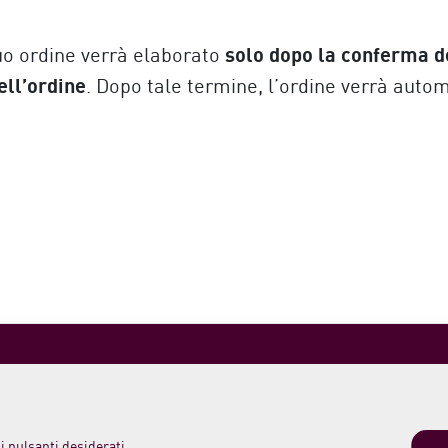
solo dopo la conferma d
 tuo ordine verrà elaborato
ell’ordine
. Dopo tale termine, l’ordine verrà aut
 morelloaustera
Spedizioni, Resi e Pagamenti
0 419
Termini e condizioni di vendita
Login
o Meleta 12
o PU Italy
i pulsanti desiderati.