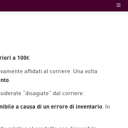
riori a 100€
.
amente affidati al corriere. Una volta
ento
.
nsiderate “disagiate” dal corriere.
ile a causa di un errore di inventario
. In