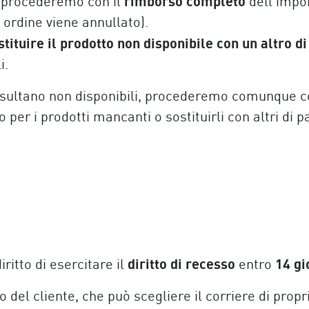
rimborso completo
, procederemo con il
dell’impor
o ordine viene annullato).
stituire il prodotto non disponibile con un altro di
i.
risultano non disponibili, procederemo comunque con 
per i prodotti mancanti o sostituirli con altri di pa
diritto di recesso
14 gi
iritto di esercitare il
entro
 del cliente, che può scegliere il corriere di propr