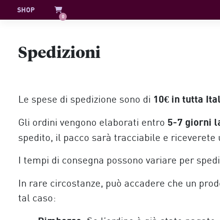
Skip
SHOP
0
to
content
Spedizioni
10€ in tutta Ita
Le spese di spedizione sono di
5-7 giorni l
Gli ordini vengono elaborati entro
spedito, il pacco sarà tracciabile e riceverete
I tempi di consegna possono variare per spedizio
In rare circostanze, può accadere che un prodo
tal caso: