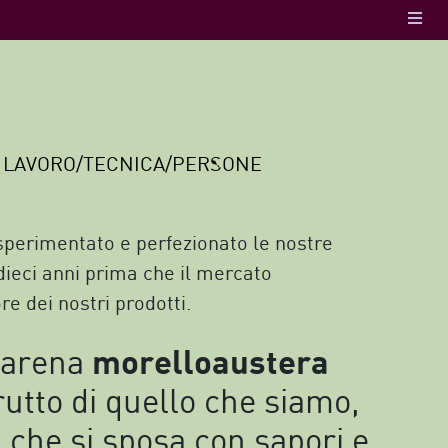
.
LAVORO/TECNICA/PERSONE
sperimentato e perfezionato le nostre
dieci anni prima che il mercato
re dei nostri prodotti.
morelloaustera
marena
rutto di quello che siamo,
 che si sposa con sapori e