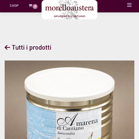
Skip
SHOP
0
to
content
Tutti i prodotti