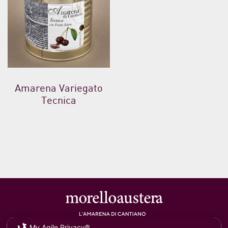
Amarena Variegato
Tecnica
My Agile Privacy®
Soc. agricola morelloaustera
VAT 0231 7820 419