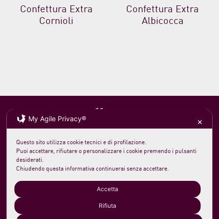
Confettura Extra
Confettura Extra
Cornioli
Albicocca
My Agile Privacy®
✕
Questo sito utilizza cookie tecnici e di profilazione.
Soc. agricola morelloaustera
VAT 0231 7820 419
Puoi accettare, rifiutare o personalizzare i cookie premendo i pulsanti
loc. San Rocco Meleta 12
61044 Cantiano PU Italy
desiderati.
Phone +39 0721 789235
Chiudendo questa informativa continuerai senza accettare.
info@morelloaustera.it
Cookie Policy
-
Privacy Policy
Accetta
Rifiuta
Spedizioni, Resi e Pagamenti