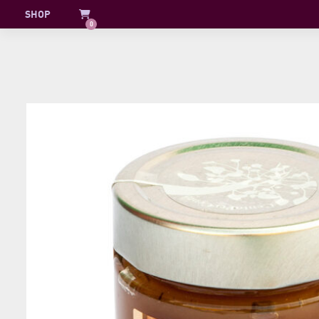
Skip
SHOP
0
to
content