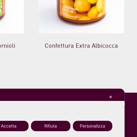
rnioli
Confettura Extra Albicocca
✕
Accetta
Rifiuta
Personalizza