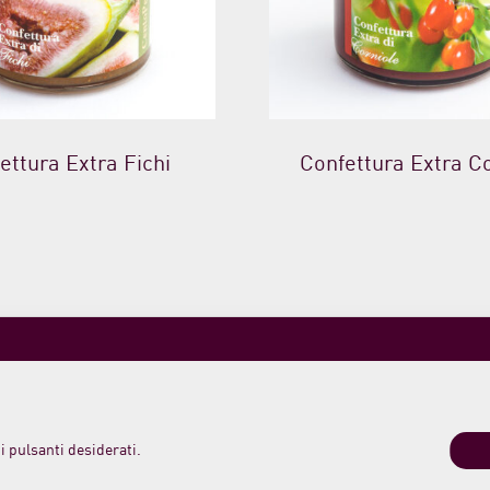
ettura Extra Fichi
Confettura Extra Co
 morelloaustera
Spedizioni, Resi e Pagamenti
0 419
Termini e condizioni di vendita
Login
o Meleta 12
i pulsanti desiderati.
o PU Italy