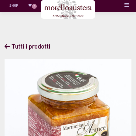
Skip
SHOP
0
to
content
Tutti i prodotti