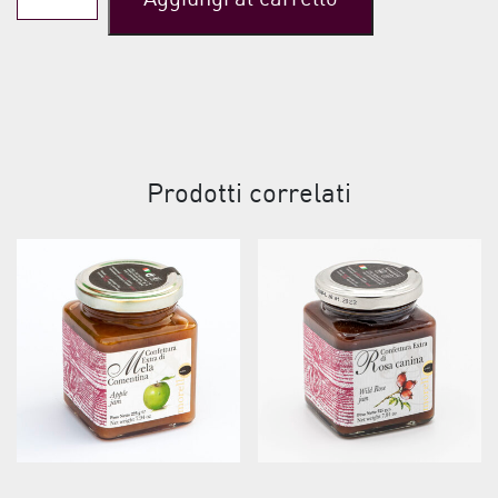
di
Arance
quantità
Prodotti correlati