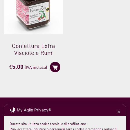
Confettura Extra
Visciole e Rum
€
5,00
(IVA inclusa)
My Agile Privacy®
✕
Questo sito utilizza cookie tecnici e di profilazione.
Soc. agricola morelloaustera
VAT 0231 7820 419
Puoi accettare, rifiutare o personalizzare i cookie premendo i pulsanti