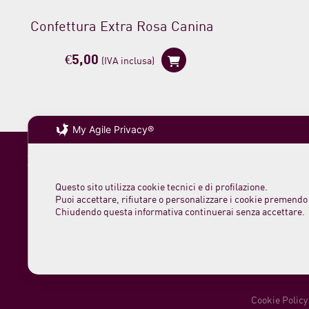
Confettura Extra Rosa Canina
€
5,00
(IVA inclusa)
My Agile Privacy®
Soc. agricola
VAT 0231 782
Questo sito utilizza cookie tecnici e di profilazione.
loc. San Rocc
Puoi accettare, rifiutare o personalizzare i cookie premendo 
Chiudendo questa informativa continuerai senza accettare.
61044 Cantian
Phone +39 07
info@morelloa
Cookie Policy