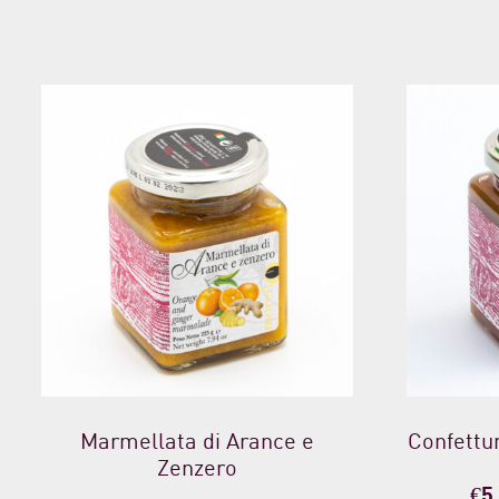
Marmellata di Arance e
Confettu
Zenzero
€
5