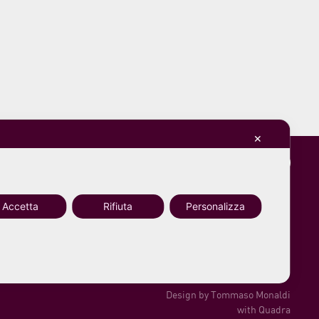
✕
Accetta
Rifiuta
Personalizza
Design by
Tommaso Monaldi
with Quadra