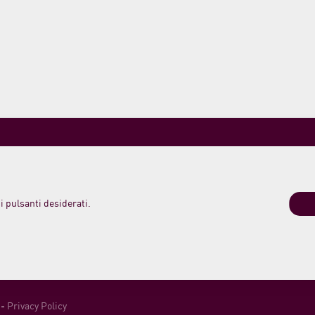
 morelloaustera
Spedizioni, Resi e Pagamenti
0 419
Termini e condizioni di vendita
Login
o Meleta 12
i pulsanti desiderati.
o PU Italy
21 789235
ustera.it
-
Privacy Policy