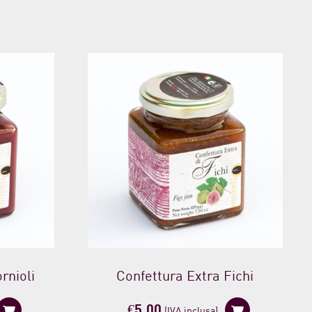
rnioli
Confettura Extra Fichi
€
5,00
(IVA inclusa)