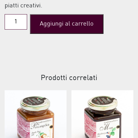
piatti creativi.
Marmellata
Aggiungi al carrello
di
Arance
e
Zenzero
quantità
Prodotti correlati